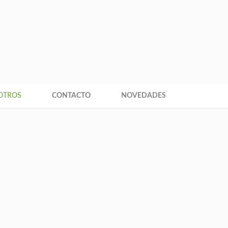
+593 9
ce
OTROS
CONTACTO
NOVEDADES
s, Leucadendron y Leucospermum.