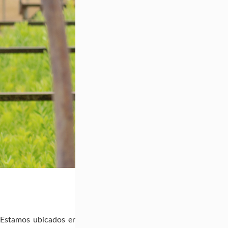
Estamos ubicados en Tabacundo – Ecuador a 2.830 m.s.n.m. Cu