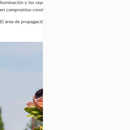
iluminación y los rayos solares permiten tener una producción
en compromiso constante con el medio ambiente y la sociedad.
El área de propagación ha sido nuestra mayor fortaleza permit